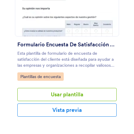
Formulario Encuesta De Satisfacción Al Cliente
Esta plantilla de formulario de encuesta de
satisfacción del cliente está diseñada para ayudar a
las empresas y organizaciones a recopilar valiosos
comentarios y evaluar el nivel de satisfacción de los
Go to Category:
Plantillas de encuesta
clientes con sus productos, servicios o experiencia
en general.
Usar plantilla
Vista previa