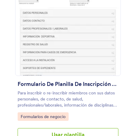
Formulario De Planilla De Inscripción A Club Deportivo
Para inscribir o re-inscribir miembros con sus datos
personales, de contacto, de salud,
profesionales/laborales, información de disciplinas
deportivas y horarios. Esta plantilla viene con una
Go to Category:
Formularios de negocio
variedad de widgets para demostrar con este caso
real su uso y funcionamiento, entre ellos: campos
narrativos, e-firma y botonos de opción múltiple.
Usar plantilla