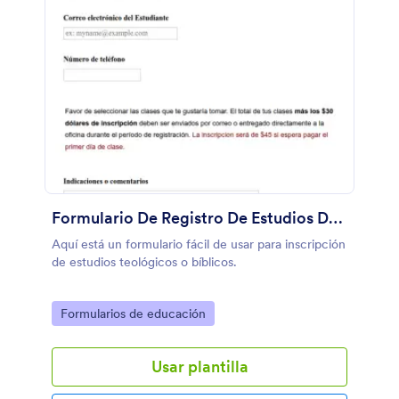
Formulario De Registro De Estudios De Teología
Aquí está un formulario fácil de usar para inscripción
de estudios teológicos o bíblicos.
Go to Category:
Formularios de educación
Usar plantilla