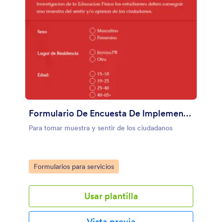
Formulario De Encuesta De Implementación De Gimnasio
Para tomar muestra y sentir de los ciudadanos
Go to Category:
Formularios para servicios
Usar plantilla
Vista previa