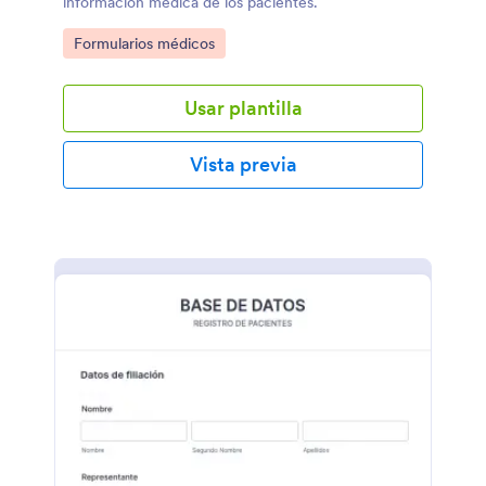
información médica de los pacientes.
Go to Category:
Formularios médicos
Usar plantilla
Vista previa