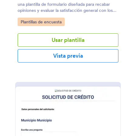
una plantilla de formulario diseñada para recabar
opiniones y evaluar la satisfacción general con los
servicios del evento.
Go to Category:
Plantillas de encuesta
Usar plantilla
Vista previa