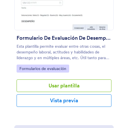
Formulario De Evaluación De Desempeño
Esta plantilla permite evaluar entre otras cosas, el
desempeño laboral, actitudes y habilidades de
liderazgo y en múltiples áreas, etc. Útil tanto para
evaluación periódica de personal existente como
Go to Category:
Formularios de evaluación
para nuevas contrataciones.
Usar plantilla
Vista previa