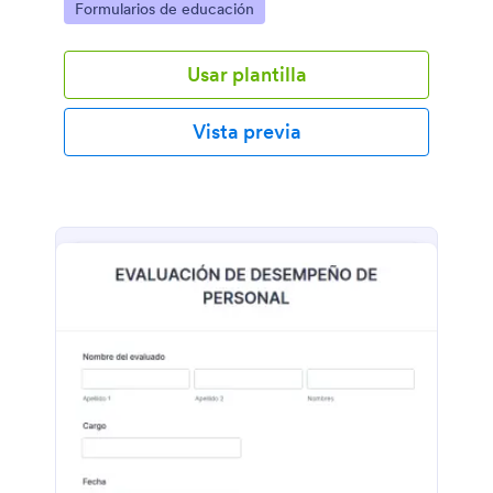
Go to Category:
Formularios de educación
Usar plantilla
Vista previa