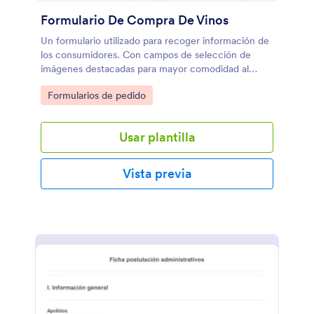
Formulario De Compra De Vinos
Un formulario utilizado para recoger información de
los consumidores. Con campos de selección de
imágenes destacadas para mayor comodidad al
elegir el vino preferido. Perfecto para negocios de
Go to Category:
Formularios de pedido
vinos, distribuidores y catadores de vino.
Usar plantilla
Vista previa