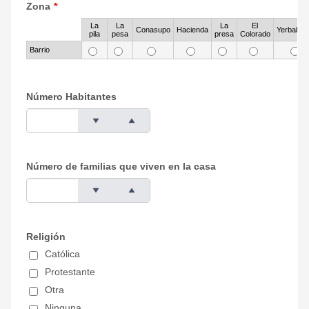
Zona
*
La
La
La
El
Rows
Conasupo
Hacienda
Yerbabue
pila
pesa
presa
Colorado
Barrio
Número Habitantes
Número de familias que viven en la casa
Religión
Católica
Protestante
Otra
Ninguna