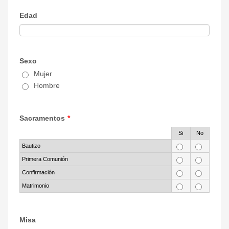
Edad
Sexo
Mujer
Hombre
Sacramentos
*
Rows
Si
No
Bautizo
Primera Comunión
Confirmación
Matrimonio
Misa