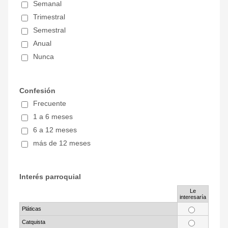
Semanal
Trimestral
Semestral
Anual
Nunca
Confesión
Frecuente
1 a 6 meses
6 a 12 meses
más de 12 meses
Interés parroquial
Le
Rows
interesaría
Pláticas
Catquista