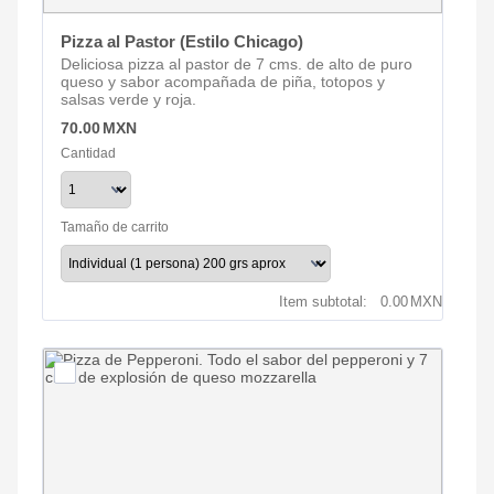
Pizza al Pastor (Estilo Chicago)
Deliciosa pizza al pastor de 7 cms. de alto de puro
queso y sabor acompañada de piña, totopos y
salsas verde y roja.
70.00 MXN
70.00
MXN
Cantidad
Tamaño de carrito
0.00 MXN
Item subtotal:
0.00
MXN