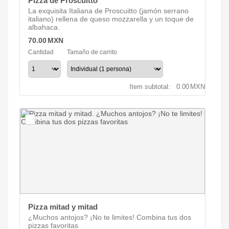
Pizza de Proscuitto
La exquisita Italiana de Proscuitto (jamón serrano
italiano) rellena de queso mozzarella y un toque de
albahaca.
70.00 MXN
70.00
MXN
Cantidad
Tamaño de carrito
0.00 MXN
Item subtotal:
0.00
MXN
Pizza mitad y mitad
¿Muchos antojos? ¡No te limites! Combina tus dos
pizzas favoritas