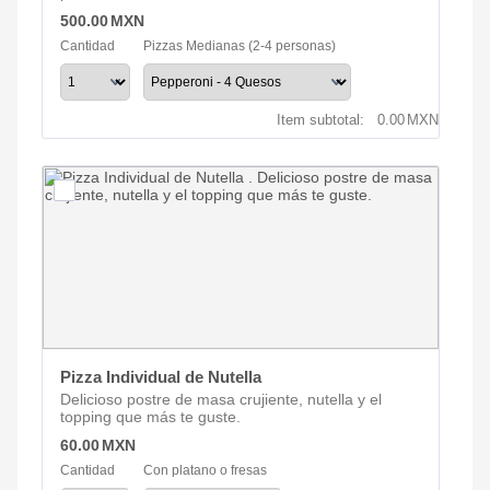
500.00 MXN
500.00
MXN
Cantidad
Pizzas Medianas (2-4 personas)
0.00 MXN
Item subtotal:
0.00
MXN
Pizza Individual de Nutella 
Delicioso postre de masa crujiente, nutella y el
topping que más te guste.
60.00 MXN
60.00
MXN
Cantidad
Con platano o fresas