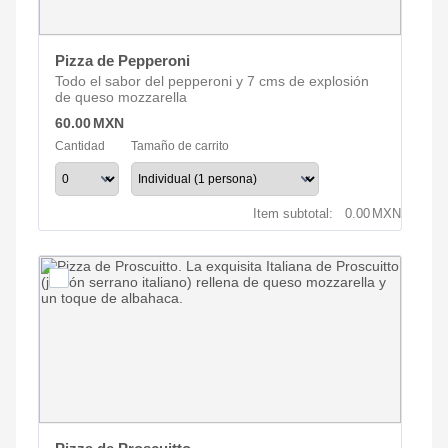
Pizza de Pepperoni
Todo el sabor del pepperoni y 7 cms de explosión
de queso mozzarella
60.00 MXN
60.00
MXN
Cantidad
Tamaño de carrito
0.00 MXN
Item subtotal:
0.00
MXN