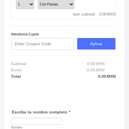
0.00 MXN
Item subtotal:
0.00
MXN
Introduzca Cupón
Aplicar
Subtotal
0.00
MXN
0.00 MXN
Envío
0.00
MXN
0.00 MXN
Total
0.00
MXN
0.00 
Escribe tu nombre completo
*
Nombre