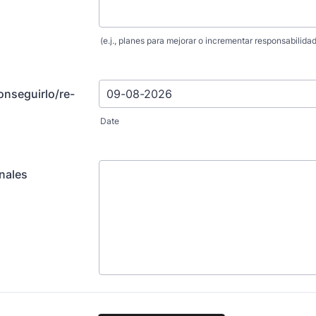
(e.j., planes para mejorar o incrementar responsabilida
onseguirlo/re-
Date
nales