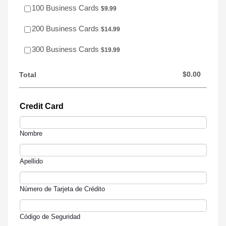
$9.99
100 Business Cards
$
9.99
$14.99
200 Business Cards
$
14.99
$19.99
300 Business Cards
$
19.99
$0.00
$
0.00
Total
Credit Card
Nombre
Apellido
Número de Tarjeta de Crédito
Código de Seguridad