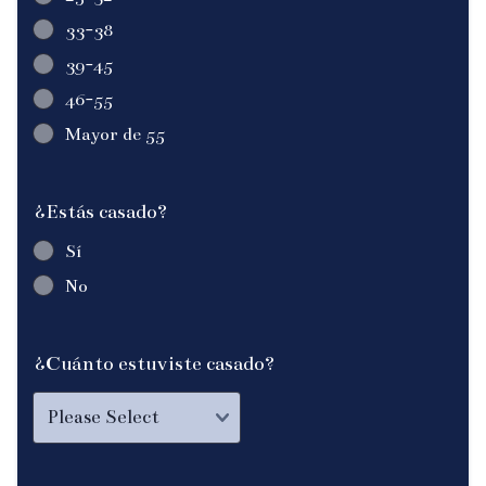
33-38
39-45
46-55
Mayor de 55
¿Estás casado?
Sí
No
¿Cuánto estuviste casado?