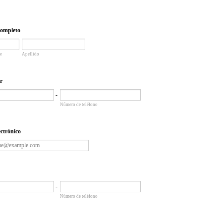
ompleto
e
Apellido
ar
-
Número de teléfono
ctrónico
-
Número de teléfono