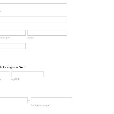
ro
 Municipio
Estado
l
de Emergencia No. 1
e
Apellido
-
Número de teléfono