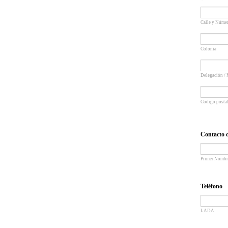
Calle y Núme
Colonia
Delegación /
Codigo posta
Contacto 
Primer Nombr
Teléfono
LADA