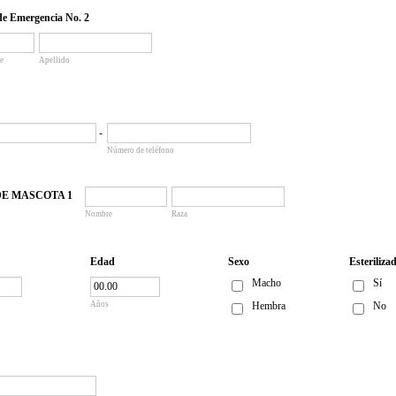
de Emergencia No. 2
e
Apellido
-
Número de teléfono
DE MASCOTA 1
Nombre
Raza
Edad
Sexo
Esteriliza
Macho
Sí
Años
Hembra
No