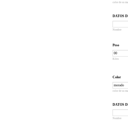
color de su m
DATOS D
Nombre
Peso
Kilos
Color
color de su m
DATOS D
Nombre