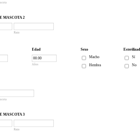
ascota
E MASCOTA 2
Raza
Edad
Sexo
Esteriliza
Macho
Sí
Años
Hembra
No
ascota
E MASCOTA 3
Raza