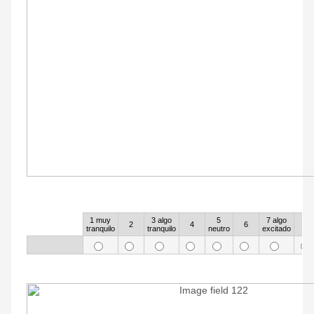
34
1 muy
3 algo
5
7 algo
Rows
2
4
6
8
tranquilo
tranquilo
neutro
excitado
35