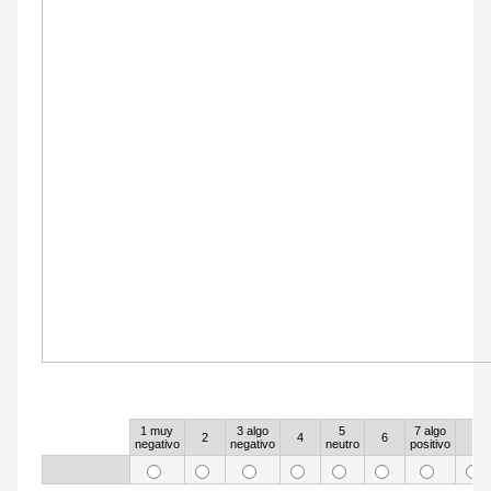
89
1 muy
3 algo
5
7 algo
Rows
2
4
6
8
negativo
negativo
neutro
positivo
90