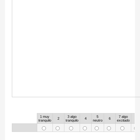
12
1 muy
3 algo
5
7 algo
Rows
2
4
6
8
tranquilo
tranquilo
neutro
excitado
13