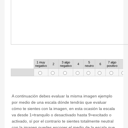
1
1 muy
3 algo
5
7 algo
Rows
2
4
6
8
negativo
negativo
neutro
positivo
2
A continuación debes evaluar la misma imagen ejemplo
por medio de una escala dónde tendrás que evaluar
cómo te sientes con la imagen, en esta ocasión la escala
va desde 1=tranquilo o desactivado hasta 9=excitado o
activado, sí por el contrario te sientes totalmente neutral
con la imagen puedes escoger el medio de la escala que