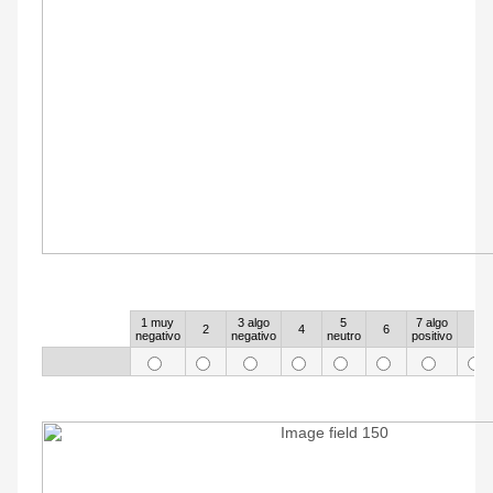
67
1 muy
3 algo
5
7 algo
Rows
2
4
6
8
negativo
negativo
neutro
positivo
68