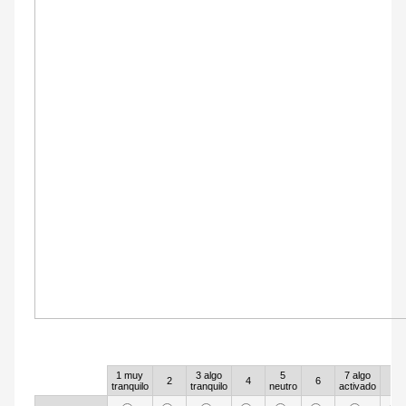
56
1 muy
3 algo
5
7 algo
Rows
2
4
6
8
tranquilo
tranquilo
neutro
activado