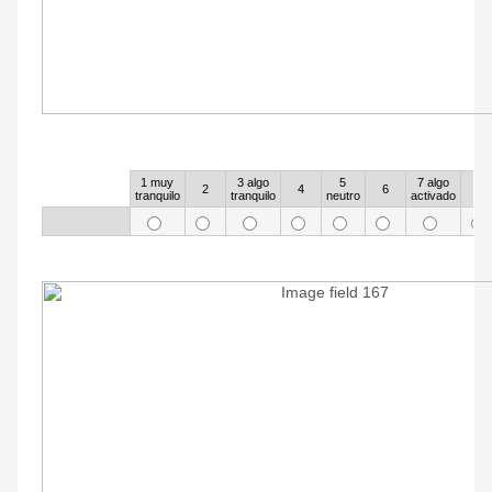
100
1 muy
3 algo
5
7 algo
Rows
2
4
6
8
tranquilo
tranquilo
neutro
activado
101