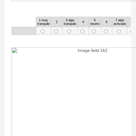
78
1 muy
3 algo
5
7 algo
Rows
2
4
6
8
tranquilo
tranquilo
neutro
activado
79