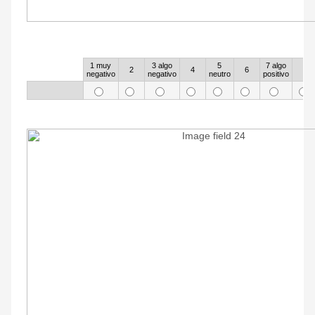
23
1 muy
3 algo
5
7 algo
Rows
2
4
6
8
negativo
negativo
neutro
positivo
24