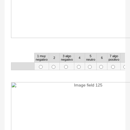
45
1 muy
3 algo
5
7 algo
Rows
2
4
6
8
negativo
negativo
neutro
positivo
46