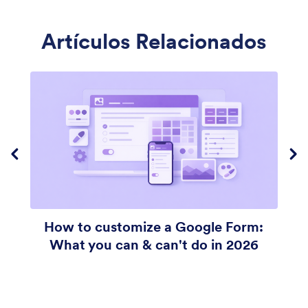
Artículos Relacionados
un cifrado SSL de 256 bits
encriptar sus formularios
h
How to customize a Google Form:
H
What you can & can't do in 2026