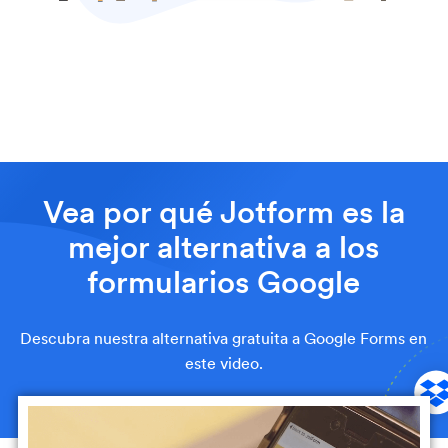
Vea por qué Jotform es
la
mejor alternativa a los
formularios Google
Descubra nuestra alternativa gratuita a Google Forms en
este video.