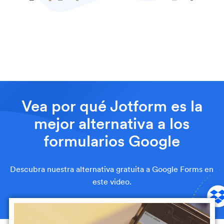
Vea por qué Jotform es
la
mejor alternativa a los
formularios Google
Descubra nuestra alternativa gratuita a Google Forms en
este video.