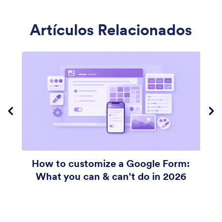
Artículos Relacionados
un cifrado SSL de 256 bits
encriptar sus formularios
h
How to customize a Google Form:
H
What you can & can't do in 2026