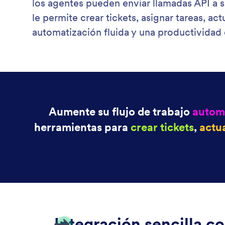
los agentes pueden enviar llamadas API a 
le permite crear tickets, asignar tareas, a
automatización fluida y una productividad
Aumente su flujo de trabajo
automa
herramientas para
crear tickets
,
actua
Integración sencilla c