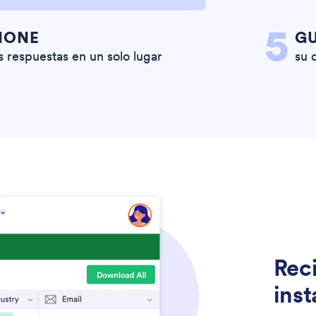
5
IONE
G
s respuestas en un solo lugar
su 
Reci
inst