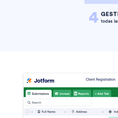
4
GEST
todas la