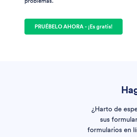
problemas.
PRUÉBELO AHORA
- ¡Es gratis!
Hag
¿Harto de espe
sus formula
formularios en l