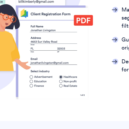
Ma
se
fil
Gu
ori
De
fo