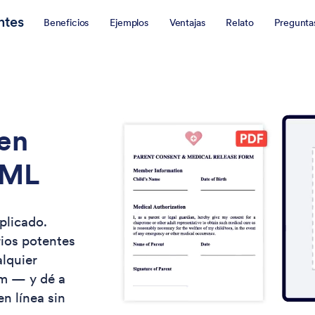
ntes
Beneficios
Ejemplos
Ventajas
Relato
Pregunta
 en
TML
plicado.
ios potentes
alquier
rm — y dé a
n línea sin