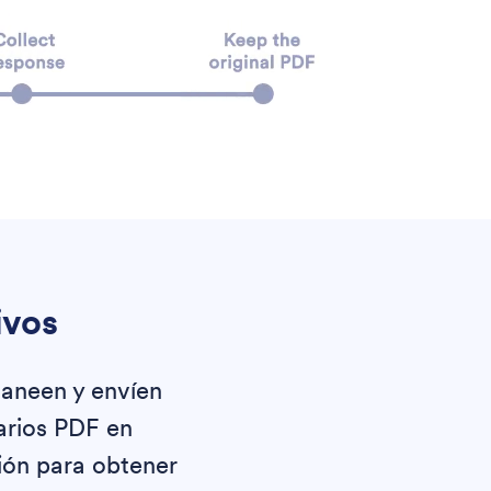
ivos
caneen y envíen
arios PDF en
ción para obtener