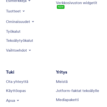
Esimerkkejä
Verkkosivuston widgetit
UUSI
Tuotteet
Ominaisuudet
Työkalut
Tekoälytyökalut
Vaihtoehdot
Tuki
Yritys
Ota yhteyttä
Meistä
Käyttöopas
Jotform-faktat tekoälylle
Mediapaketti
Apua