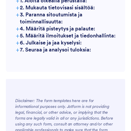
+
1. Aloita oikealla perustalla:
+
2. Mukauta tietovisasi sisältöä:
+
3. Paranna sitoutumista ja
toiminnallisuutta:
+
4. Määritä pisteytys ja palaute:
+
5. Määritä ilmoitukset ja tiedonhallinta:
+
6. Julkaise ja jaa kyselysi:
+
7. Seuraa ja analysoi tuloksia:
Disclaimer: The form templates here are for
informational purposes only. Jotform is not providing
legal, financial, or other advice, or implying that the
forms are legally valid in all or any jurisdictions. Before
using any such form, consult an attorney and/or other
applicable professionals to make sure that the form