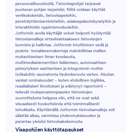
persoonallisuustestiä, Tietovisapohjat tarjoavat
joustavan pohjan tarpeisiisi. Niitä voidaan käyttää
verkkokokeisiin, tietovisapeleihin,
perehdyttämisarviointeihin, asiakaspalautekyselyihin ja
interaktiivisiin oppimismoduuleihin.
Jotformin avulla käyttäjät voivat helposti hyödyntää
tietovisamalleja virtaviivaistaakseen tietovisojen
luomista ja hallintaa. Jotformin intuitiivinen vedä ja
pudota -lomakkeenrakentaja mahdollistaa mallien
mukauttamisen ilman koodausta,
multimediaelementtien lisäämisen, automaattisen
pisteytyksen asettamisen ja integroinnin muihin
työkaluihin saumatonta tiedonkeruuta varten. Alustan
vankat ominaisuudet – kuten ehdollinen logiikka,
reaaliaikaiset ilmoitukset ja edistynyt raportointi –
tekevät mukaansatempaavien tietovisojen
suunnittelusta helppoa niin, että ne ovat sekä
visuaalisesti houkuttelevia että toiminnallisesti
tehokkaita. Käyttämällä Jotformin tietovisamalleja voit
säästää aikaa, varmistaa yhdenmukaisuuden ja
parantaa yleisösi tietovisakokemusta.
Visapohjien käyttötapaukset