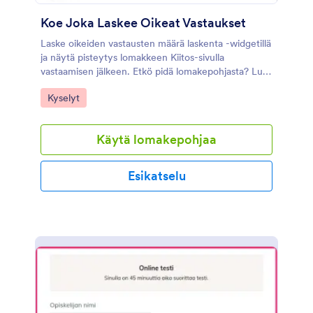
Koe Joka Laskee Oikeat Vastaukset
Laske oikeiden vastausten määrä laskenta -widgetillä
ja näytä pisteytys lomakkeen Kiitos-sivulla
vastaamisen jälkeen. Etkö pidä lomakepohjasta? Luo
oma lomakkeesi alusta alkaen JotFormin
Go to Category:
Kyselyt
lomakkeenrakentajalla!
Käytä lomakepohjaa
Esikatselu