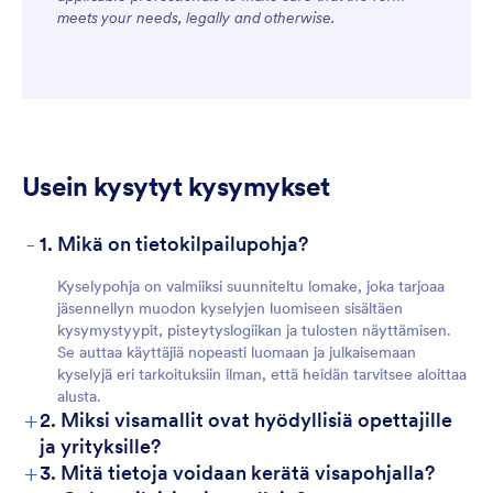
meets your needs, legally and otherwise.
Usein kysytyt kysymykset
-
1. Mikä on tietokilpailupohja?
Kyselypohja on valmiiksi suunniteltu lomake, joka tarjoaa
jäsennellyn muodon kyselyjen luomiseen sisältäen
kysymystyypit, pisteytyslogiikan ja tulosten näyttämisen.
Se auttaa käyttäjiä nopeasti luomaan ja julkaisemaan
kyselyjä eri tarkoituksiin ilman, että heidän tarvitsee aloittaa
alusta.
+
2. Miksi visamallit ovat hyödyllisiä opettajille
ja yrityksille?
+
3. Mitä tietoja voidaan kerätä visapohjalla?