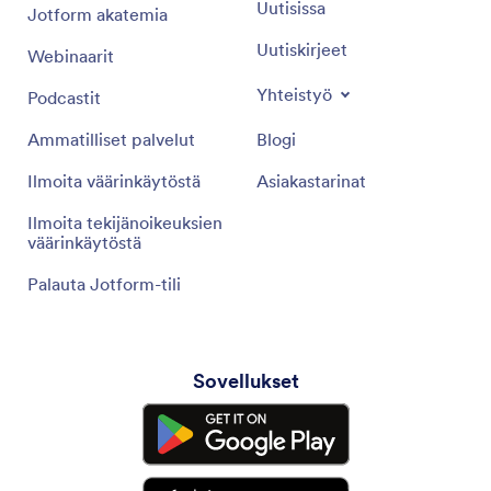
Uutisissa
Jotform akatemia
Uutiskirjeet
Webinaarit
Yhteistyö
Podcastit
Ammatilliset palvelut
Blogi
Ilmoita väärinkäytöstä
Asiakastarinat
Ilmoita tekijänoikeuksien
väärinkäytöstä
Palauta Jotform-tili
Sovellukset