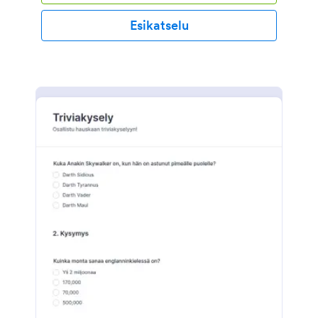
helppo lähettää opiskelijoille tai upottaa koulun
verkkosivustoon, ja se voidaan täyttää millä tahansa
Esikatselu
tietokoneella, tabletilla tai mobiililaitteella. JotForm-
tilillesi turvallisesti tallennetuilla vastauksilla - jotka
ovat käytettävissä offline-tilassa ilmaisen
mobiilisovelluksemme avulla - voit tarkastella ja
arvostella vastauksia missä tahansa. Tee
lomakkeistasi hauska muokkaamalla sen ulkoasua!
Lisäämällä uusia lomakekenttiä vetämällä ja
pudottamalla voit nopeasti mukauttaa kysymykset
vastaamaan opetussuunnitelmaasi. Lisää ohjeita,
lataa kuvia, järjestele asettelua ja käytä jopa
ehdollista logiikkaa näyttääksesi opiskelijoille oikeat
vastaukset heidän vastaamisensa jälkeen! Voit jopa
synkronoida vastaukset muihin jo käyttämiisi tileihin -
kuten Google Sheets, Dropbox, Box ja monia muita.
Ilmaisen, täysin muokattavan lomakepohjamme
avulla voit luoda nopeasti jaettavan onlinetestin,
jonka oppilaasi voivat täyttää millä tahansa laitteella.