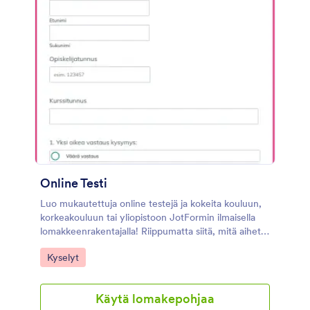
Online Testi
Luo mukautettuja online testejä ja kokeita kouluun,
korkeakouluun tai yliopistoon JotFormin ilmaisella
lomakkeenrakentajalla! Riippumatta siitä, mitä aihetta
opetat, voit luoda täydellisen kokeen tai testin
Go to Category:
Kyselyt
tarpeisiisi edistyneillä lomakekentillä, kuten
monivalintakysymykset, tekstiruudut tai jopa
tiedostojen latauskentät, joiden avulla voit kerätä
Käytä lomakepohjaa
esseitä, valokuvia ja muita asiakirjoja. Onlinekoe on