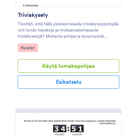
Triviakysely
Tiesitkö, että tällä yksinkertaisella triviakyselypohjalla
voit luoda hauskoja ja mukaansatempaavia
triviakyselyjä? Mukauta pohjaa ja kysymyksiä
haluamallasi tavalla, ja vastaanota tulokset
Go to Category:
Kyselyt
sähköpostitse. Trivia on täydellinen kavereiden
kesken hauskanpitoon tai vaikka yrityksen
kampanjaan.
Käytä lomakepohjaa
Esikatselu