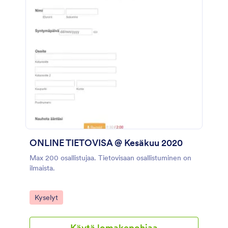
ONLINE TIETOVISA @ Kesäkuu 2020
Max 200 osallistujaa. Tietovisaan osallistuminen on
ilmaista.
Go to Category:
Kyselyt
Käytä lomakepohjaa