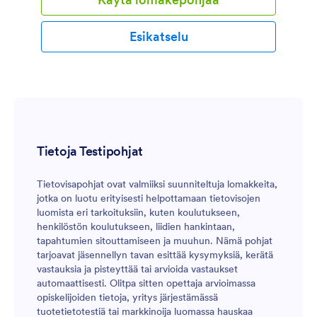
Esikatselu
Tietoja Testipohjat
Tietovisapohjat ovat valmiiksi suunniteltuja lomakkeita,
jotka on luotu erityisesti helpottamaan tietovisojen
luomista eri tarkoituksiin, kuten koulutukseen,
henkilöstön koulutukseen, liidien hankintaan,
tapahtumien sitouttamiseen ja muuhun. Nämä pohjat
tarjoavat jäsennellyn tavan esittää kysymyksiä, kerätä
vastauksia ja pisteyttää tai arvioida vastaukset
automaattisesti. Olitpa sitten opettaja arvioimassa
opiskelijoiden tietoja, yritys järjestämässä
tuotetietotestiä tai markkinoija luomassa hauskaa