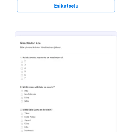
lomakevastaukset tallennetaan turvallisesti JotForm-
Esikatselu
tilillesi, ja voit tarkastella ja hallita niitä millä tahansa
laitteella. Voit jopa muuntaa lähetykset PDF-
dokumenteiksi - helppo ladata, tulostaa ja jakaa
vanhempien kanssa. Arvosanatasostasi riippumatta,
voit päivittää tämän Math Quiz -mallin vastaamaan
koulua ja luokkahuonetta vetämällä ja pudottamalla
Form Builder -sovelluksella. Lisää logosi, lisää
täytettäviä taulukoita, lataa kuvia ja mukauta
värimalleja, jotta tietokilpailusi olisi houkuttelevampi.
Ja yli 100 lomakeintegraation avulla voit lähettää
testitulokset helposti muille jo käyttämillesi tileille,
kuten Google Sheetsille, Google Driveen ja muille.
Vietä vähemmän aikaa luokitteluun ja enemmän
aikaa auttaaksesi oppilaitasi oppimaan ilmaisen
matematiikkakyselymallimme avulla!