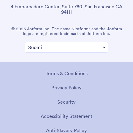
4 Embarcadero Center, Suite 780, San Francisco CA
94111
© 2026 Jotform Inc. Nimi "Jotform" ja Jotform-logo ovat
Jotform Inc:n rekisteröityjä tavaramerkkejä.
Käyttöehdot
Tietosuojakäytäntö
Turvallisuus
Esteettömyyslauseke
Orjuuden vastainen käytäntö