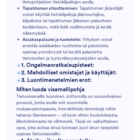
tietopohjaisten tietokilpailujen avulla.
Tapahtuman sitouttaminen:
Tapahtuman järjestäjät
voivat käyttää tietokilpailuja jäänmurtajina,
kilpailuina tai tapahtuman jälkeisen palautteen
keräämiseen, mikä lisää osallistumista ja kerää
näkemyksiä.
Asiakaspalaute ja tuotetieto:
Yritykset voivat
arvioida asiakkaiden tuotteista tai palveluista
saamaa ymmärrystä tai kerätä palautetta
tietotestien ja tyytyväisyyskyselyiden avulla.
+
1. Ongelmanratkaisupisteet:
+
2. Mahdolliset omistajat ja käyttäjät:
+
3. Luontimenetelmien erot:
Oppimiskyselyt:
Miten luoda visamallipohja
Tietovisamallin luominen Jotformilla on suoraviivainen
prosessi, jonka avulla voit suunnitella
Persoonallisuus- tai markkinointivisat:
mukaansatempaavia, interaktiivisia tietovisoja mihin
tahansa tilanteeseen – oli kyse sitten koulutuksesta,
liiketoiminnasta tai viihteestä. Tässä on vaiheittainen
opas, joka auttaa sinua luomaan juuri sinun tarpeisiisi
Sääntöjenmukaisuus- tai
sopivan tietovisamallin:
perehdyttämistestit: