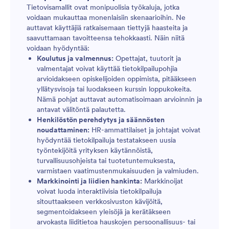
Tietovisamallit ovat monipuolisia työkaluja, jotka
voidaan mukauttaa monenlaisiin skenaarioihin. Ne
auttavat käyttäjiä ratkaisemaan tiettyjä haasteita ja
saavuttamaan tavoitteensa tehokkaasti. Näin niitä
voidaan hyödyntää:
Koulutus ja valmennus:
Opettajat, tuutorit ja
valmentajat voivat käyttää tietokilpailupohjia
arvioidakseen opiskelijoiden oppimista, pitääkseen
yllätysvisoja tai luodakseen kurssin loppukokeita.
Nämä pohjat auttavat automatisoimaan arvioinnin ja
antavat välitöntä palautetta.
Henkilöstön perehdytys ja säännösten
noudattaminen:
HR-ammattilaiset ja johtajat voivat
hyödyntää tietokilpailuja testatakseen uusia
työntekijöitä yrityksen käytännöistä,
turvallisuusohjeista tai tuotetuntemuksesta,
varmistaen vaatimustenmukaisuuden ja valmiuden.
Markkinointi ja liidien hankinta:
Markkinoijat
voivat luoda interaktiivisia tietokilpailuja
sitouttaakseen verkkosivuston kävijöitä,
segmentoidakseen yleisöjä ja kerätäkseen
arvokasta liiditietoa hauskojen persoonallisuus- tai