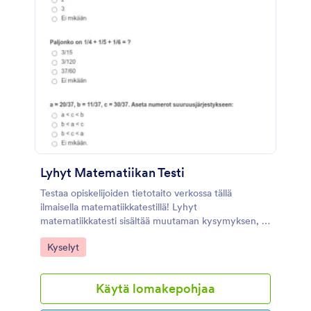
Lyhyt Matematiikan Testi
Testaa opiskelijoiden tietotaito verkossa tällä
ilmaisella matematiikkatestillä! Lyhyt
matematiikkatesti sisältää muutaman kysymyksen, ja
voit aloittaa mukauttamalla kysymykset
Go to Category:
Kyselyt
opetussuunnitelman mukaisiksi ja määrittämällä
oikeat vastaukset lomakkeen ehdollisella logiikalla.
Jaa sitten testi oppilaiden kanssa suoraan linkin
Käytä lomakepohjaa
kautta tai upota lomake luokan verkkosivustolle, jotta
pääsy lomakkeeseen on helpompaa. Kaikki