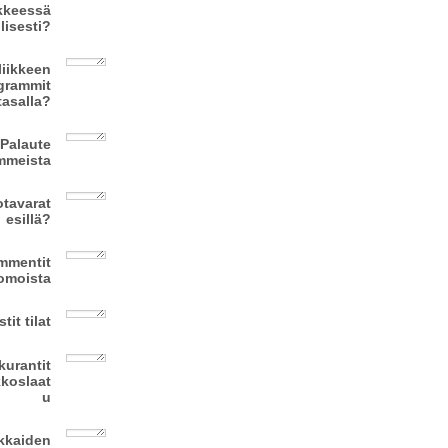
ikkeessä
lisesti?
liikkeen
grammit
tasalla?
Palaute
mmeista
tavarat
esillä?
mmentit
omoista
tit tilat
kurantit
kkoslaat
u
kkaiden