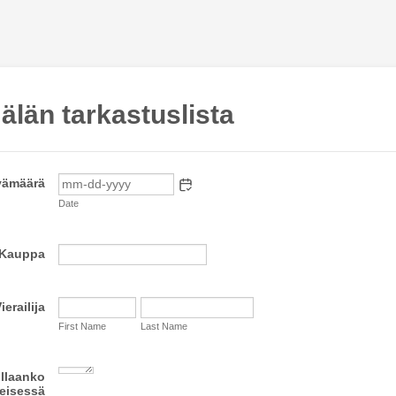
län tarkastuslista
vämäärä
Date
Kauppa
ierailija
First Name
Last Name
illaanko
eisessä