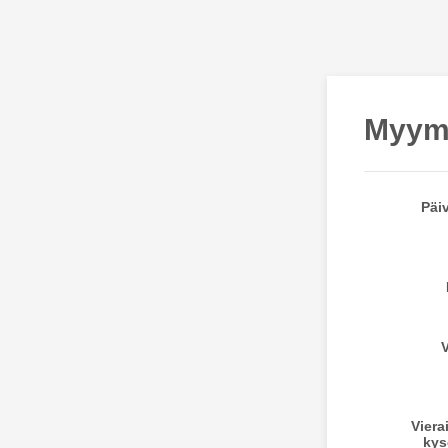
Myymä
Päi
V
Viera
kys