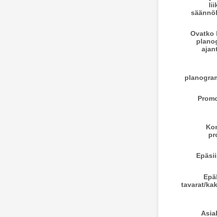
li
säännöl
Ovatko 
plano
ajan
planogra
Promo
Ko
pr
Epäsiis
Epä
tavarat/ka
Asia