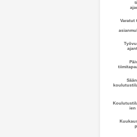
t
aja
Varatut 
asianmuk
Työvu
ajan
Päi
tiimitap
Sään
koulutusti
Koulutusti
ien
Kuukaus
p