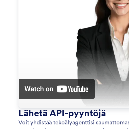
Lähetä API-pyyntöjä
Voit yhdistää tekoälyagenttisi saumattomast