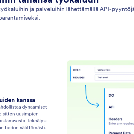
työkaluihin ja palveluihin lähettämällä API-pyyntö
parantamiseksi.
luiden kanssa
mahdollistaa dynaamiset
se sitten uusimpien
kistamisesta, tekoälysi
n tiedon välittömästi.