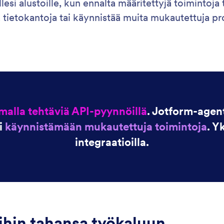
llesi alustoille, kun ennalta määritettyjä toiminto
tää tietokantoja tai käynnistää muita mukautettuja p
malla tehtäviä API-pyynnöillä
. Jotform-agent
i
käynnistämään mukautettuja toimintoja
. Y
integraatioilla.
ihin tahansa työkaluun