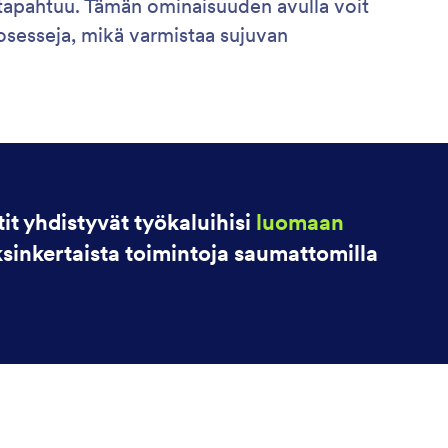
ja tapahtuu. Tämän ominaisuuden avulla voit
rosesseja, mikä varmistaa sujuvan
it yhdistyvät työkaluihisi
luomaan
ksinkertaista toimintoja saumattomilla