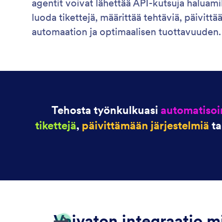
agentit voivat lähettää API-kutsuja haluami
luoda tikettejä, määrittää tehtäviä, päivit
automaation ja optimaalisen tuottavuuden.
Tehosta työnkulkuasi
automatisoi
tikettejä
,
päivittämään järjestelmiä
ta
Vaivaton integraatio m