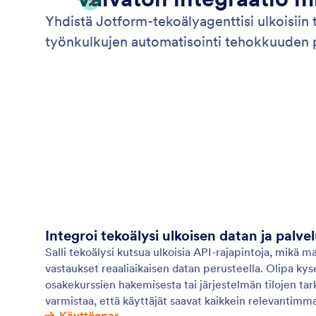
Yhdistä Jotform-tekoälyagenttisi ulkoisiin 
työnkulkujen automatisointi tehokkuuden 
Integroi tekoälysi ulkoisen datan ja palve
Salli tekoälysi kutsua ulkoisia API-rajapintoja, mikä 
vastaukset reaaliaikaisen datan perusteella. Olipa ky
osakekurssien hakemisesta tai järjestelmän tilojen tar
varmistaa, että käyttäjät saavat kaikkein relevantimma
Käyttöopas