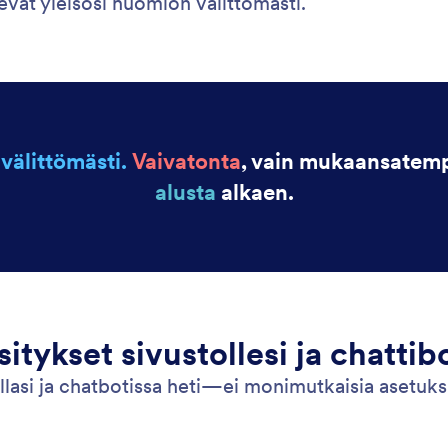
evat yleisösi huomion välittömästi.
i
välittömästi.
Vaivatonta
, vain mukaansatemp
alusta
alkaen.
tykset sivustollesi ja chattibo
llasi ja chatbotissa heti—ei monimutkaisia asetuk