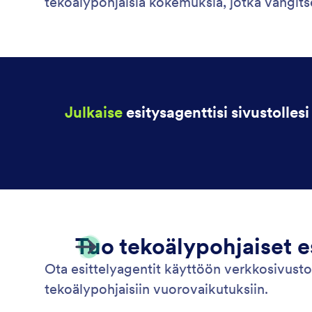
tekoälypohjaisia kokemuksia, jotka vangits
Julkaise
esitysagenttisi sivustolles
Tuo tekoälypohjaiset esi
Ota esittelyagentit käyttöön verkkosivusto
tekoälypohjaisiin vuorovaikutuksiin.