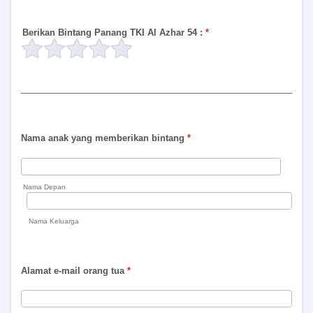
Berikan Bintang Panang TKI Al Azhar 54 :
*
Nama anak yang memberikan bintang
*
Nama Depan
Nama Keluarga
Alamat e-mail orang tua
*