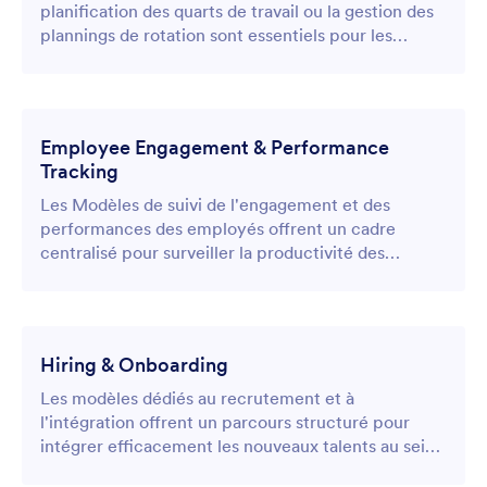
planification des quarts de travail ou la gestion des
plannings de rotation sont essentiels pour les
entreprises qui ont besoin de gérer efficacement
les plannings des employés, les changements
d'équipe lors des quarts de travail ainsi que les
demandes de congés.
Employee Engagement & Performance
Tracking
Les Modèles de suivi de l'engagement et des
performances des employés offrent un cadre
centralisé pour surveiller la productivité des
équipes, planifier les évaluations de performance et
instaurer des processus de feedback en continu.
Hiring & Onboarding
Les modèles dédiés au recrutement et à
l'intégration offrent un parcours structuré pour
intégrer efficacement les nouveaux talents au sein
d'une organisation.