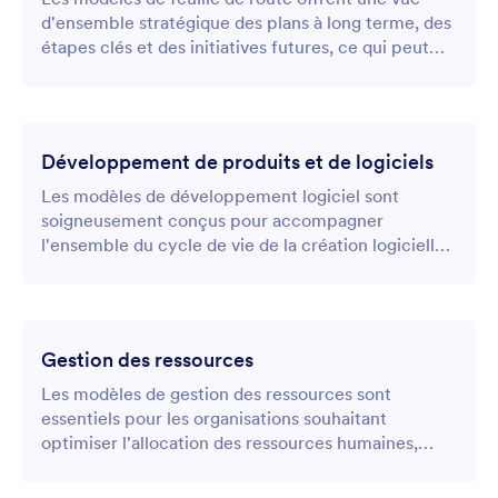
d'ensemble stratégique des plans à long terme, des
étapes clés et des initiatives futures, ce qui peut
servir de guide visuel pour aligner les objectifs
commerciaux sur les tâches réalisables.
Développement de produits et de logiciels
Les modèles de développement logiciel sont
soigneusement conçus pour accompagner
l'ensemble du cycle de vie de la création logicielle,
de la planification initiale des fonctionnalités et du
codage aux tests et au déploiement.
Gestion des ressources
Les modèles de gestion des ressources sont
essentiels pour les organisations souhaitant
optimiser l'allocation des ressources humaines,
matérielles et budgétaires entre plusieurs projets.