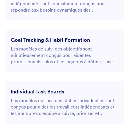
indépendants sont spécialement conçus pour
répondre aux besoins dynamiques des
professionnels en solo qui jonglent avec plusieurs
projets et échéances.
Goal Tracking & Habit Formation
Les modèles de suivi des objectifs sont
minutieusement conçus pour aider les
professionnels solos et les équipes à définir, suivre
et atteindre à la fois des étapes à court terme et
des ambitions à long terme.
Individual Task Boards
Les modèles de suivi des tâches individuelles sont
conçus pour aider les travailleurs indépendants et
les membres d’équipe à suivre, prioriser et
accomplir efficacement leurs tâches quotidiennes.