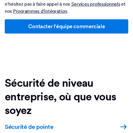
Invitez votre équipe à rejoindre une réunion Zoom en direct
avec un membre de notre équipe dédiée à la réussite client
pou un accompagnement concret. Si vous avez des
questions urgentes, notre équipe d’assistance
internationale est disponible 24h/24, 7j/7, que ce soit pour
des demandes ponctuelles ou pour des conseils sur les
bonnes pratiques. Pour une assistance plus poussée,
n'hésitez pas à faire appel à nos
Services professionnels
et
nos
Programmes d’intégration
.
Contacter l'équipe commerciale