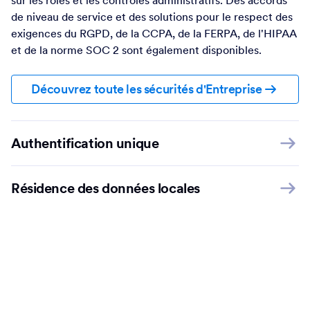
Protégez les données et la vie privée de vos utilisateurs
avec une connexion SSL 256 bits, le chiffrement, la
localisation des données, la certification PCI, l'accès basé
sur les rôles et les contrôles administratifs. Des accords
de niveau de service et des solutions pour le respect des
exigences du RGPD, de la CCPA, de la FERPA, de l'HIPAA
et de la norme SOC 2 sont également disponibles.
Découvrez toute les sécurités d'Entreprise
Authentification unique