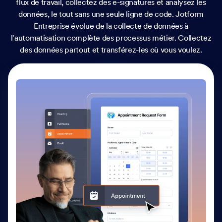
flux de travail, collectez des e-signatures et analysez les
données, le tout sans une seule ligne de code. Jotform
Entreprise évolue de la collecte de données à
l'automatisation complète des processus métier. Collectez
des données partout et transférez-les où vous voulez.