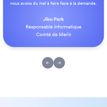
Entreprise
Tout est extrêmement simple pour l'utilisateur
final et l'équipe d'assistance de Jotform est
vraiment formidable. Une fois tous nos
formulaires en ligne, nous sommes tous
tombés d'accord sur le fait que c'était
vraiment la meilleure solution pour nous.
Tony Richman
ACS Stainless Steel Fixings