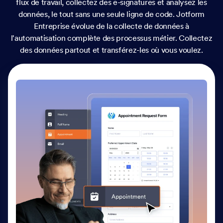
flux de travail, collectez des e-signatures et analysez les
données, le tout sans une seule ligne de code. Jotform
Entreprise évolue de la collecte de données à
l'automatisation complète des processus métier. Collectez
des données partout et transférez-les où vous voulez.