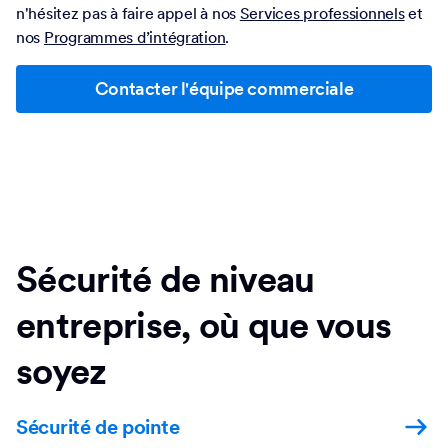
Invitez votre équipe à rejoindre une réunion Zoom en direct
avec un membre de notre équipe dédiée à la réussite client
pou un accompagnement concret. Si vous avez des
questions urgentes, notre équipe d’assistance
internationale est disponible 24h/24, 7j/7, que ce soit pour
des demandes ponctuelles ou pour des conseils sur les
bonnes pratiques. Pour une assistance plus poussée,
n'hésitez pas à faire appel à nos
Services professionnels
et
nos
Programmes d’intégration
.
Contacter l'équipe commerciale