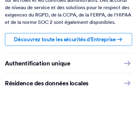
Protégez les données et la vie privée de vos utilisateurs
avec une connexion SSL 256 bits, le chiffrement, la
localisation des données, la certification PCI, l'accès basé
sur les rôles et les contrôles administratifs. Des accords
de niveau de service et des solutions pour le respect des
exigences du RGPD, de la CCPA, de la FERPA, de l'HIPAA
et de la norme SOC 2 sont également disponibles.
Découvrez toute les sécurités d'Entreprise
Authentification unique