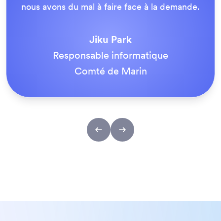
Entreprise
Tout est extrêmement simple pour l'utilisateur
final et l'équipe d'assistance de Jotform est
vraiment formidable. Une fois tous nos
formulaires en ligne, nous sommes tous
tombés d'accord sur le fait que c'était
vraiment la meilleure solution pour nous.
Tony Richman
ACS Stainless Steel Fixings