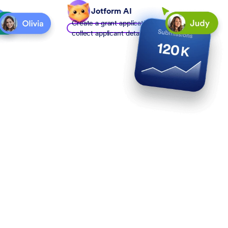
Jotform AI
Create a grant application form to
collect applicant details