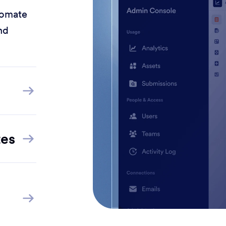
tomate
nd
tes