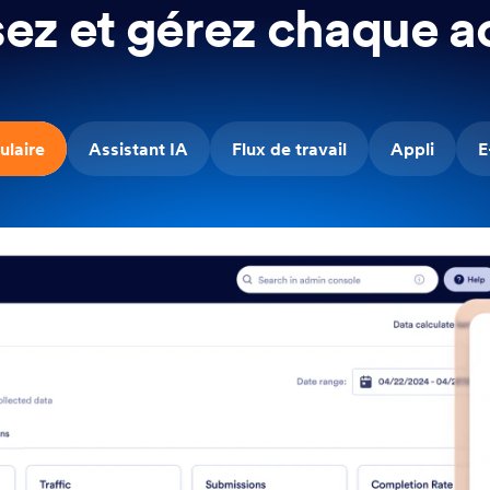
ez et gérez chaque ac
ulaire
Assistant IA
Flux de travail
Appli
E