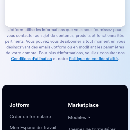
Jotform utilise les informations que vous nous fournissez pour
vous contacter au sujet de contenus, produits et fonctionnalités
pertinents. Vous pouvez vous désabonner à tout moment en vous
désinscrivant des emails Jotform ou en modifiant les paramètres
de votre compte. Pour plus d'informations, veuillez consulter nos
Conditions d'utilisation
et notre
Politique de confidentialité
.
Jotform
Marketplace
Créer un formulaire
Modèles
Mon Espace de Travail
Thèmes de formulaires