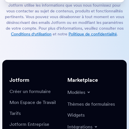
Jotform utilise les informations que vous nous fournissez pour
vous contacter au sujet de contenus, produits et fonctionnalités
pertinents. Vous pouvez vous désabonner à tout moment en vous
désinscrivant des emails Jotform ou en modifiant les paramètres
de votre compte. Pour plus d'informations, veuillez consulter nos
Conditions d'utilisation
et notre
Politique de confidentialité
.
Jotform
Marketplace
Créer un formulaire
Modèles
Mon Espace de Travail
Thèmes de formulaires
Tarifs
Widgets
Jotform Entreprise
Intégrations