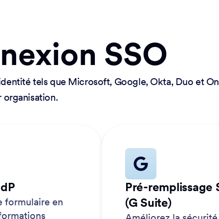
nnexion SSO
identité tels que Microsoft, Google, Okta, Duo et On
r organisation.
IdP
Pré-remplissage
(G Suite)
 formulaire en
nformations
Améliorez la sécurité