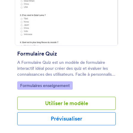
Formulaire Quiz
A Formulaire Quiz est un modèle de formulaire
interactif idéal pour créer des quiz et évaluer les
connaissances des utilisateurs. Facile à personnaliser
et à partager, ce modèle résout le problème de
Go to Category:
Formulaires enseignement
l'engagement du public lors des formations en ligne.
Utiliser le modèle
Prévisualiser