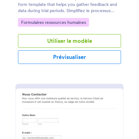
form template that helps you gather feedback and
data during trial periods. Simplifiez le processus
d'évaluation avec ce modèle pratique et
Go to Category:
Formulaires ressources humaines
professionnel.
Utiliser le modèle
Prévisualiser