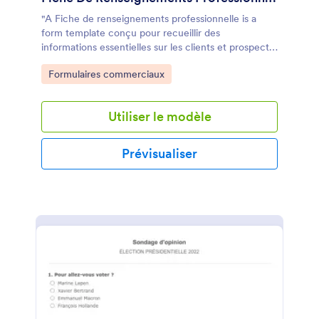
"A Fiche de renseignements professionnelle is a
form template conçu pour recueillir des
informations essentielles sur les clients et prospects.
Ce modèle facilite la collecte des données et aide
Go to Category:
Formulaires commerciaux
les entreprises à personnaliser leurs
communications. Essayez-le maintenant!"
Utiliser le modèle
Prévisualiser