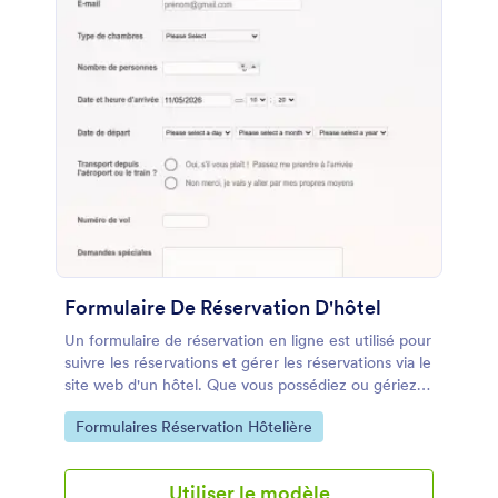
Formulaire De Réservation D'hôtel
Un formulaire de réservation en ligne est utilisé pour
suivre les réservations et gérer les réservations via le
site web d'un hôtel. Que vous possédiez ou gériez
un hôtel, un motel ou une auberge, simplifiez votre
Go to Category:
Formulaires Réservation Hôtelière
processus de réservation avec notre modèle de
formulaire de réservation d'hôtel gratuit. Vous
pouvez le personnaliser et l'intégrer en quelques
Utiliser le modèle
secondes ! Il vous suffit de faire glisser et déposer