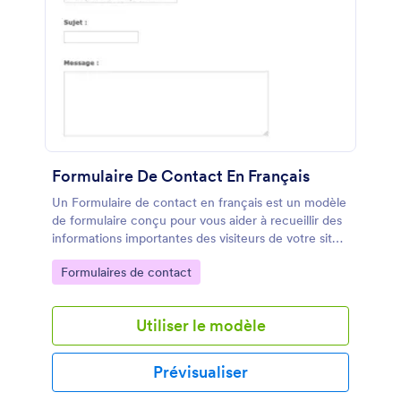
Formulaire De Contact En Français
Un Formulaire de contact en français est un modèle
de formulaire conçu pour vous aider à recueillir des
informations importantes des visiteurs de votre site
web. Simplifiez la communication avec vos clients
Go to Category:
Formulaires de contact
potentiels et résolvez les problèmes de suivi en
utilisant ce formulaire intuitif.
Utiliser le modèle
Prévisualiser