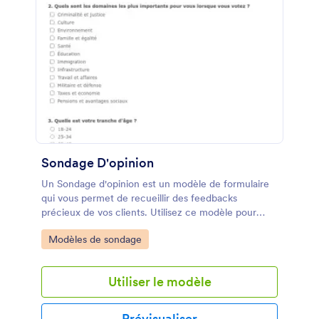
Sondage D'opinion
Un Sondage d'opinion est un modèle de formulaire
qui vous permet de recueillir des feedbacks
précieux de vos clients. Utilisez ce modèle pour
améliorer vos produits et services en un rien de
Go to Category:
Modèles de sondage
temps.
Utiliser le modèle
Prévisualiser