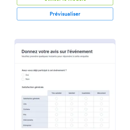
les éléments pour obtenir le design souhaité,
d'intégrer de puissantes applications tierces et de
Prévisualiser
l'incorporer sur votre site web pour commencer à
réserver des chambres pour vos clients. En utilisant
un formulaire de réservation en ligne plutôt que des
réservations par téléphone ou par e-mail, vous
pouvez toucher un public plus large, faciliter la
réservation de chambres dans votre hôtel pour les
clients et augmenter le nombre de réservations que
vous collectez. Chaque hôtel est unique, alors
obtenez le design que vous souhaitez avec l'outil de
création de formulaires facile à utiliser de Jotform !
Il vous suffit de faire glisser et déposer les champs
du formulaire pour réorganiser la mise en page, de
télécharger le logo de votre entreprise ou une
nouvelle image d'arrière-plan, ou de choisir un
thème de formulaire attrayant pour commencer.
Vous pouvez même collecter des paiements pour
les réservations avec des processeurs de paiement
de confiance tels que Square, Stripe ou PayPal,
intégrer des plateformes de partage de fichiers
comme Google Drive ou Dropbox, ou ajouter des