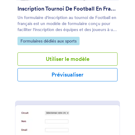
Inscription Tournoi De Football En Français
Un formulaire d'inscription au tournoi de Football en
français est un modèle de formulaire conçu pour
faciliter l'inscription des équipes et des joueurs à un
tournoi de football. Simplifiez le processus
Go to Category:
Formulaires dédiés aux sports
d'inscription et gérez les inscriptions de manière
efficace avec ce modèle de formulaire pratique.
Utiliser le modèle
Prévisualiser