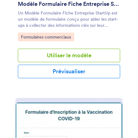
Modèle Formulaire Fiche Entreprise StartUp
Un Modèle Formulaire Fiche Entreprise StartUp est
un modèle de formulaire conçu pour aider les start-
ups à collecter des informations clés sur leur
entreprise. Simplifiez la collecte de données et
Go to Category:
Formulaires commerciaux
gérez facilement les informations importantes avec
ce formulaire personnalisable.
Utiliser le modèle
Prévisualiser