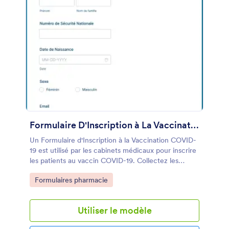
Formulaire D'Inscription à La Vaccination COVID 19
Un Formulaire d'Inscription à la Vaccination COVID-
19 est utilisé par les cabinets médicaux pour inscrire
les patients au vaccin COVID-19. Collectez les
coordonnées et les informations d'assurance de
Go to Category:
Formulaires pharmacie
votre cabinet médical grâce à un Formulaire
d'Inscription à la Vaccination COVID-19 en ligne
sécurisé! Personnalisez simplement le formulaire
Utiliser le modèle
pour recevoir les informations dont vous avez
besoin, puis intégrez le formulaire dans votre site