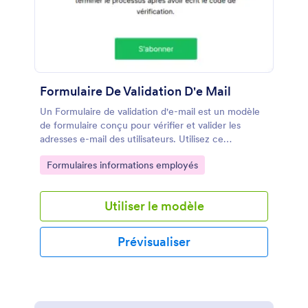
manière transparente les formulaires de
consentement signés sur n'importe quel appareil
grâce au formulaire de consentement au vaccin
COVID-19 gratuit de JotForm.
Formulaire De Validation D'e Mail
Un Formulaire de validation d'e-mail est un modèle
de formulaire conçu pour vérifier et valider les
adresses e-mail des utilisateurs. Utilisez ce
formulaire pour vous assurer que les adresses e-mail
Go to Category:
Formulaires informations employés
que vous collectez sont valides et correctes, évitant
ainsi les erreurs de saisie et les rebonds d'e-mails.
Utiliser le modèle
Prévisualiser