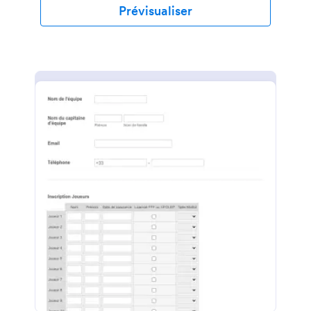
Web, partagez-le avec un lien ou demandez aux
Prévisualiser
patients de le remplir en personne sur la tablette ou
l'ordinateur de votre cabinet. Vous pouvez même
convertir automatiquement les soumissions en PDF,
faciles à télécharger ou à imprimer en un clic. Vous
souhaitez que ce formulaire d'inscription
corresponde à votre pratique? Ajoutez votre logo,
modifiez l'image d'arrière-plan ou ajoutez d'autres
champs de formulaire pour collecter les
antécédents médicaux des clients en même temps.
Vous pouvez même synchroniser des soumissions
ou des fichiers PDF sur plus de 100 plateformes
populaires, notamment Google Drive, Dropbox, Box
et plus encore! N'oubliez pas de mettre à niveau
pour garder les informations sensibles sur la santé
des patients protégées avec la conformité HIPAA.
Remplacez les formulaires papier, soyez plus
efficace et réduisez le temps de contact avec un
formulaire d'enregistrement du vaccin COVID-19 en
ligne gratuit.