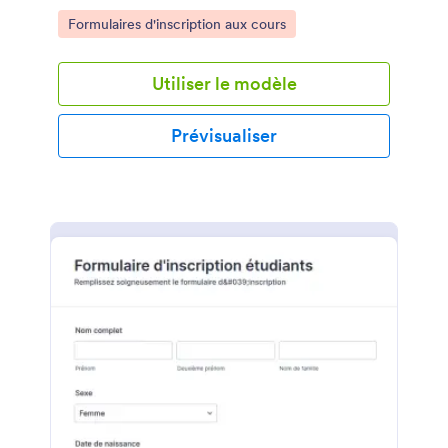
programmes éducatifs qu'elle propose à ses
Go to Category:
Formulaires d'inscription aux cours
étudiants.
Utiliser le modèle
Prévisualiser