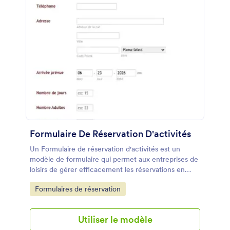
Formulaire De Réservation D'activités
Un Formulaire de réservation d'activités est un
modèle de formulaire qui permet aux entreprises de
loisirs de gérer efficacement les réservations en
ligne pour leurs activités. Simplifiez le processus de
Go to Category:
Formulaires de réservation
réservation pour vos clients et optimisez votre
organisation grâce à ce formulaire pratique.
Utiliser le modèle