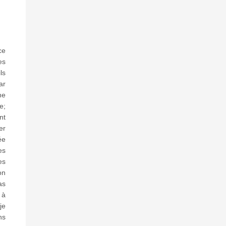
ce
es
ls
ar
ne
e;
nt
er
ée
es
es
on
as
 à
je
ns