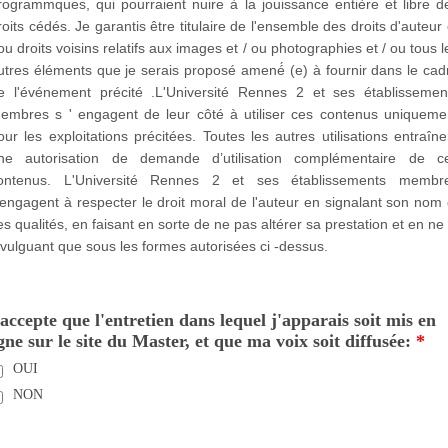
rogrammques, qui pourraient nuire à la jouissance entière et libre d
roits cédés. Je garantis être titulaire de l'ensemble des droits d'auteur 
 ou droits voisins relatifs aux images et / ou photographies et / ou tous l
utres éléments que je serais proposé amené́ (e) à fournir dans le cad
e l'événement précité .L'Université Rennes 2 et ses établissemen
embres s ' engagent de leur côté à utiliser ces contenus uniqueme
our les exploitations précitées. Toutes les autres utilisations entraîne
ne autorisation de demande d’utilisation complémentaire de c
ontenus. L'Université Rennes 2 et ses établissements membr
'engagent à respecter le droit moral de l'auteur en signalant son nom 
es qualités, en faisant en sorte de ne pas altérer sa prestation et en ne 
ivulguant que sous les formes autorisées ci -dessus.
'accepte que l'entretien dans lequel j'apparais soit mis en
igne sur le site du Master, et que ma voix soit diffusée:
*
OUI
NON