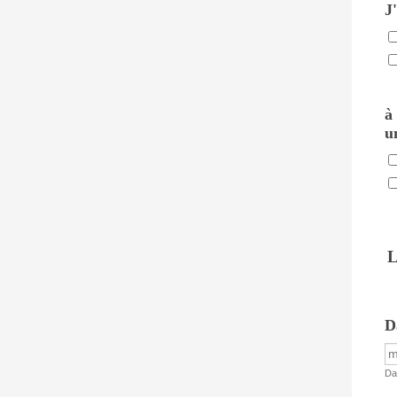
J
à
u
L
D
Da