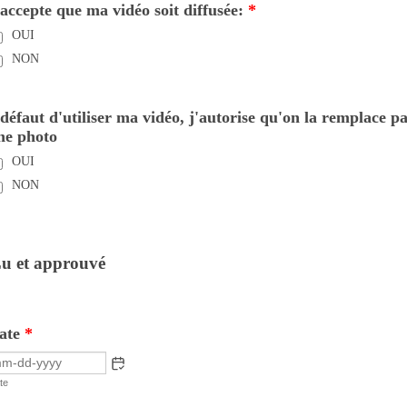
'accepte que ma vidéo soit diffusée:
*
OUI
NON
 défaut d'utiliser ma vidéo, j'autorise qu'on la remplace p
ne photo
OUI
NON
u et approuvé
ate
*
te