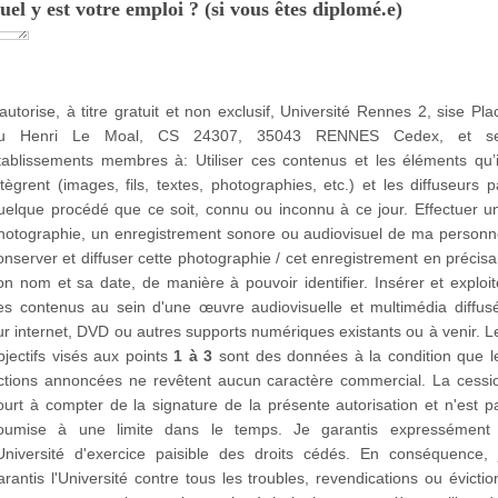
uel y est votre emploi ? (si vous êtes diplomé.e)
'autorise, à titre gratuit et non exclusif, Université Rennes 2, sise Pla
u Henri Le Moal, CS 24307, 35043 RENNES Cedex, et s
tablissements membres à: Utiliser ces contenus et les éléments qu’i
ntègrent (images, fils, textes, photographies, etc.) et les diffuseurs p
uelque procédé que ce soit, connu ou inconnu à ce jour. Effectuer u
hotographie, un enregistrement sonore ou audiovisuel de ma personn
onserver et diffuser cette photographie / cet enregistrement en précisa
on nom et sa date, de manière à pouvoir identifier. Insérer et exploit
es contenus au sein d'une œuvre audiovisuelle et multimédia diffus
ur internet, DVD ou autres supports numériques existants ou à venir. L
bjectifs visés aux points
1 à 3
sont des données à la condition que l
ctions annoncées ne revêtent aucun caractère commercial. La cessi
ourt à compter de la signature de la présente autorisation et n'est p
oumise à une limite dans le temps. Je garantis expressément
'Université d'exercice paisible des droits cédés. En conséquence, 
arantis l'Université contre tous les troubles, revendications ou évictio