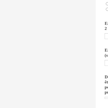
E
2
E
(
D
ê
p
p