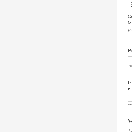
Ce
Ma
po
P
Pr
E
é
ex
V