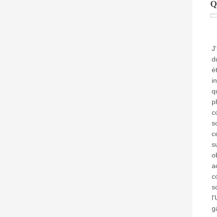
Q
J
d
é
i
q
p
c
s
c
s
o
a
c
s
l
g