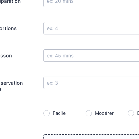
éparation
ortions
isson
servation
)
Facile
Modérer