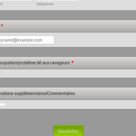
if
Téléphone
*
cupation/problème lié aux ravageurs
*
mations supplémentaires/Commentaires
Soumettre