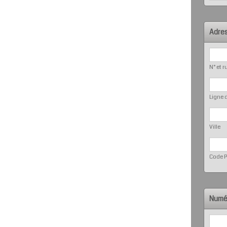
Adre
N° et r
Ligne 
Ville
Code P
Numé