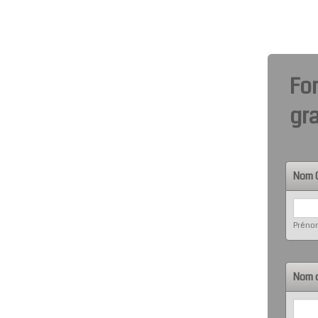
Fo
gra
Nom 
Préno
Nom d