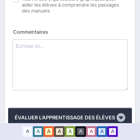
aider les élèves à comprendre les passages
des manuels
Commentaires
ÉVALUER L'APPRENTISSAGE DES ÉLÈVES
A
A
A
A
A
A
A
A
A
Établir et communiquer des objectifs