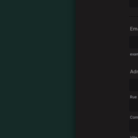
Ema
exa
Ad
Rue
Comp
Ville