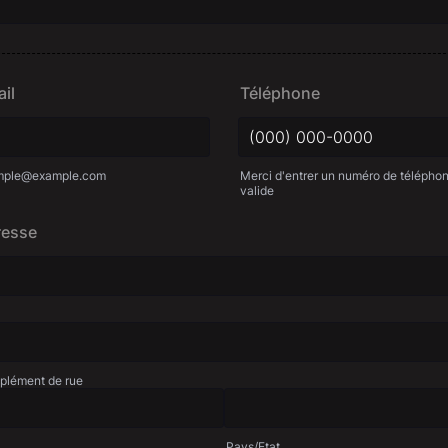
il
Téléphone
mple@example.com
Merci d'entrer un numéro de télépho
valide
Format: (000) 000-0000.
resse
lément de rue
Pays/Etat