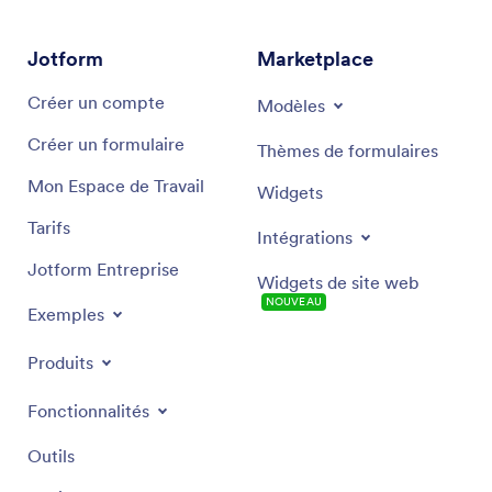
Générateur d'assistant IA
: si vous utilisez un
assistant IA, ouvrez le menu
ENTRAÎNER
, puis
Jotform
Marketplace
accédez à
OUTILS
. De là, vous pouvez
synchroniser votre calendrier avec
Google
Créer un compte
Modèles
Agenda
,
le Calendrier Outlook
ou
Calendly
.
Créer un formulaire
Thèmes de formulaires
Mon Espace de Travail
Widgets
Tarifs
Intégrations
Jotform Entreprise
Widgets de site web
NOUVEAU
Exemples
Produits
Fonctionnalités
Outils