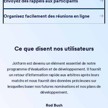
Envoyez des rappels aux participants
Organisez facilement des réunions en ligne
Ce que disent nos utilisateurs
Jotform est devenu un élément essentiel de notre
programme d'évaluation et de développement. Il fournit
un retour d'information rapide aux arbitres après leurs
matchs et nous fournit des données précieuses sur
Proposez des options de planification flexibles qui prennent
lesquelles baser nos futures nominations et nos plans de
en charge à la fois les séances individuelles et les réunions
développement.
de groupe, parfaites pour les consultations, les cours ou les
Informez automatiquement les participants avec des emails
événements d'équipe.
Rod Bush
de rappel personnalisés, et contribuez ainsi à réduire les