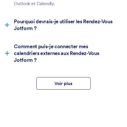
Outlook et Calendly.
Pourquoi devrais-je utiliser les Rendez-Vous
Jotform ?
Comment puis-je connecter mes
calendriers externes aux Rendez-Vous
Jotform ?
Voir plus
Générateur de formulaires
: dans le générateur
de formulaires, cliquez sur le bouton
Propriétés
du champ Rendez-vous. Sous l'onglet
Disponibilité
, vous pouvez connecter votre
calendrier externe.