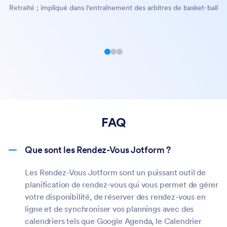
Retraité ; impliqué dans l'entraînement des arbitres de basket-ball
absences et à préparer chacun pour ses prochains rendez-
Planifiez facilement des sessions virtuelles via Zoom, Google
vous.
Meet, Microsoft Teams ou Skype, avec envoi automatique
des invitations, rappels et synchronisation avec votre
calendrier.
FAQ
Que sont les Rendez-Vous Jotform ?
Les Rendez-Vous Jotform sont un puissant outil de
planification de rendez-vous qui vous permet de gérer
votre disponibilité, de réserver des rendez-vous en
ligne et de synchroniser vos plannings avec des
calendriers tels que Google Agenda, le Calendrier