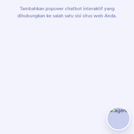
Tambahkan popover chatbot interaktif yang
dihubungkan ke salah satu sisi situs web Anda.