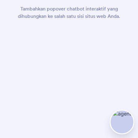
Tambahkan popover chatbot interaktif yang
dihubungkan ke salah satu sisi situs web Anda.