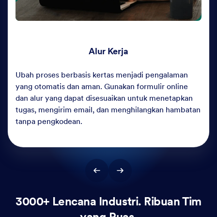
perpendek waktu respons, dan tingkatkan
pengalaman pelanggan melalui berbagai saluran —
tanpa pengodean apa pun.
3000+ Lencana Industri. Ribuan Tim
yang Puas.