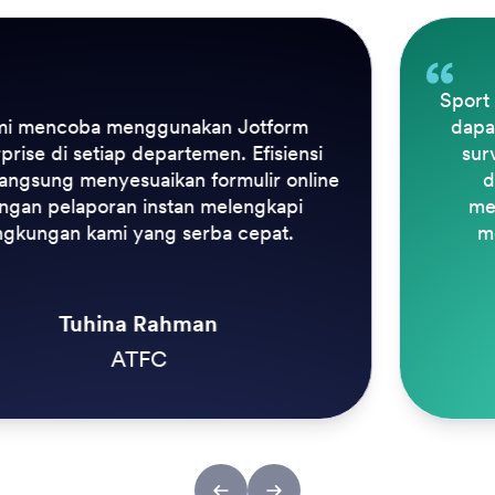
Sport kini memiliki sejumlah karyawan yang
dapat membuat, mengedit, dan menutup
survei untuk menanggapi berita terkini
dengan cepat. Kemampuan untuk
memperoleh hasil dengan cepat juga
merupakan manfaat utama Jotform
Enterprise.
Kristian Walsh
Reach