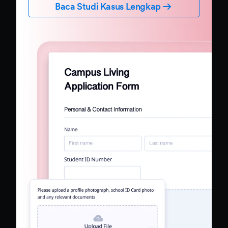
berbasis kertas dengan formulir online yang
ramah seluler dan otomasi. Jotform Government
mengikuti standar keamanan StateRAMP dan
menyediakan fitur kepatuhan HIPAA,
memastikan keamanan dan privasi data.
Tingkatkan partisipasi konstituen dengan
formulir cerdas dan alur kerja tanpa kode yang
mengumpulkan tanda tangan elektronik dan
pembayaran.