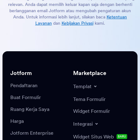
relevan. Anda dapat memilih keluar kapan saja dengan berhenti
berlangganan email Jotform atau mengubah pengaturan akun
Anda. Untuk informasi lebih lanjut, silakan baca
Ketentuan
Layanan
dan
Kebijakan Privasi
kami.
Jotform
Marketplace
Pendaftaran
Templat
Buat Formulir
Tema Formulir
Ruang Kerja Saya
Widget Formulir
Harga
Integrasi
Jotform Enterprise
Widget Situs Web
BARU