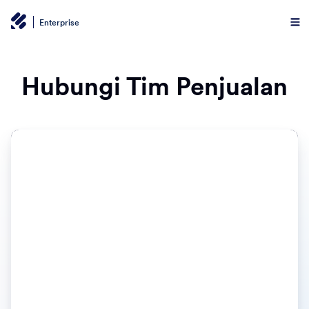
Enterprise
Hubungi Tim Penjualan