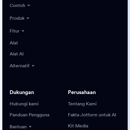
Contoh
Produk
Fitur
Alat
Alat AI
Alternatif
Dukungan
Perusahaan
Hubungi kami
Tentang Kami
Panduan Pengguna
Fakta Jotform untuk AI
Kit Media
Bantuan