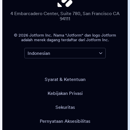
4 Embarcadero Center, Suite 780, San Francisco CA
94111
© 2026 Jotform Inc. Nama "Jotform" dan logo Jotform
adalah merek dagang terdaftar dari Jotform Inc.
Syarat & Ketentuan
Kebijakan Privasi
Sekuritas
Pernyataan Aksesibilitas