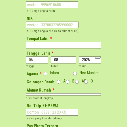
isi 10 digit angka NISN
NIK
isi 16 digit angka NIK (bisa dilihat di KK)
Tempat Lahir
*
Tanggal Lahir
*
tanggal
bulan
tahun
Islam
Non Muslim
Agama
*
A
B
AB
O
Golongan Darah
Alamat Rumah
*
tulis alamat lengkap
No. Telp. / HP / WA
nomor yang bisa di hubungi
Pas Photo Terbaru