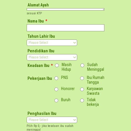
Alamat Ayah
sesuai KTP
Nama Ibu
*
Tahun Lahir Ibu
Pendidikan Ibu
Masih
Sudah
Keadaan Ibu
*
Hidup
Meninggal
PNS
Ibu Rumah
Pekerjaan Ibu
Tangga
Honorer
Karyawan
Swasta
Buruh
Tidak
bekerja
Penghasilan Ibu
Pilih Rp 0,- jika keadaan ibu sudah
meninggal