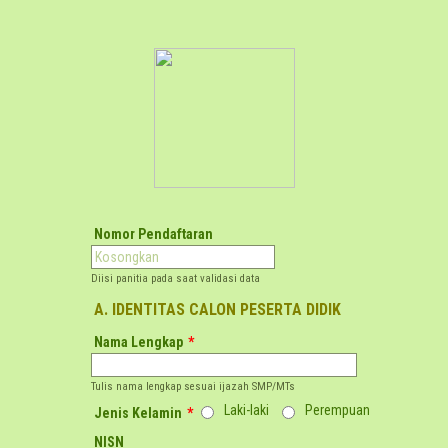
Nomor Pendaftaran
Diisi panitia pada saat validasi data
A. IDENTITAS CALON PESERTA DIDIK
Nama Lengkap
*
Tulis nama lengkap sesuai ijazah SMP/MTs
Laki-laki
Perempuan
Jenis Kelamin
*
NISN