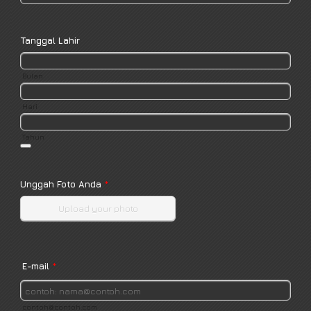
Tanggal Lahir
Bulan
Hari
Tahun
Date Picker Icon
Unggah Foto Anda
*
Upload your photo
E-mail
*
contoh@contoh.com