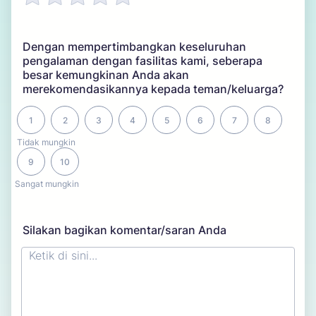
Dengan mempertimbangkan keseluruhan
pengalaman dengan fasilitas kami, seberapa
besar kemungkinan Anda akan
merekomendasikannya kepada teman/keluarga?
1 is Tidak mungkin, 10 is Sangat mungkin
1
2
3
4
5
6
7
8
Tidak mungkin
9
10
Sangat mungkin
Silakan bagikan komentar/saran Anda