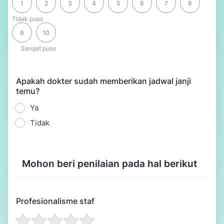
1
2
3
4
5
6
7
8
Tidak puas
9
10
Sangat puas
Apakah dokter sudah memberikan jadwal janji
temu?
Ya
Tidak
Mohon beri penilaian pada hal berikut
Profesionalisme staf