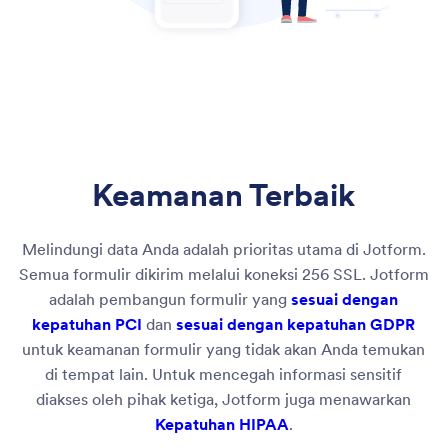
Keamanan Terbaik
Melindungi data Anda adalah prioritas utama di Jotform.
Semua formulir dikirim melalui koneksi 256 SSL. Jotform
adalah pembangun formulir yang
sesuai dengan
kepatuhan PCI
dan
sesuai dengan kepatuhan GDPR
untuk keamanan formulir yang tidak akan Anda temukan
di tempat lain. Untuk mencegah informasi sensitif
diakses oleh pihak ketiga, Jotform juga menawarkan
Kepatuhan HIPAA
.