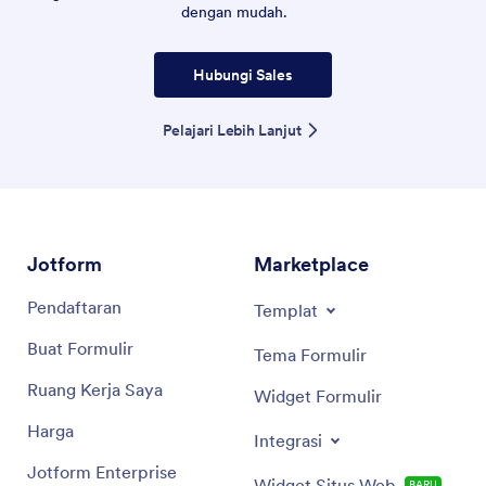
dengan mudah.
Hubungi Sales
Pelajari Lebih Lanjut
Jotform
Marketplace
Pendaftaran
Templat
Buat Formulir
Tema Formulir
Ruang Kerja Saya
Widget Formulir
Harga
Integrasi
Jotform Enterprise
Widget Situs Web
BARU