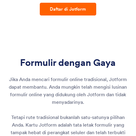
Daftar di Jotform
Formulir dengan Gaya
Jika Anda mencari formulir online tradisional, Jotform
dapat membantu. Anda mungkin telah mengisi lusinan
formulir online yang didukung oleh Jotform dan tidak
menyadarinya.
Tetapi rute tradisional bukanlah satu-satunya pilihan
Anda. Kartu Jotform adalah tata letak formulir yang
tampak hebat di perangkat seluler dan telah terbukti