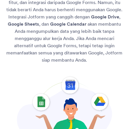
fitur, dan integrasi daripada Google Forms. Namun, itu
tidak berarti Anda harus berhenti menggunakan Google.
Integrasi Jotform yang canggih dengan
Google Drive
,
Google Sheets
, dan
Google Calendar
akan membantu
Anda mengumpulkan data yang lebih baik tanpa
mengganggu alur kerja Anda. Jika Anda mencari
alternatif untuk Google Forms, tetapi tetap ingin
memanfaatkan semua yang ditawarkan Google, Jotform
siap membantu Anda.