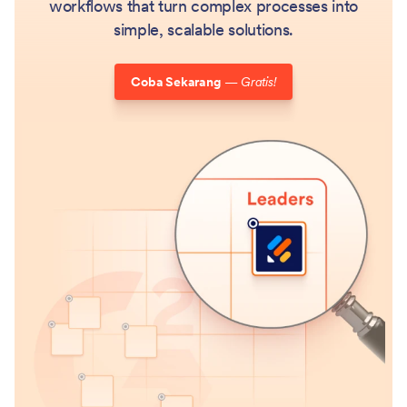
workflows that turn complex processes into
simple, scalable solutions.
Coba Sekarang
—
Gratis!