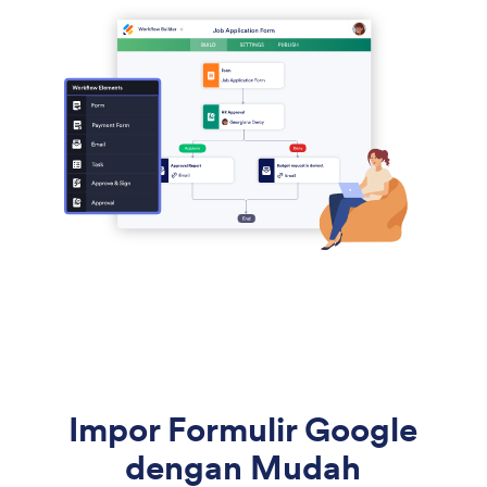
Impor Formulir Google
dengan Mudah