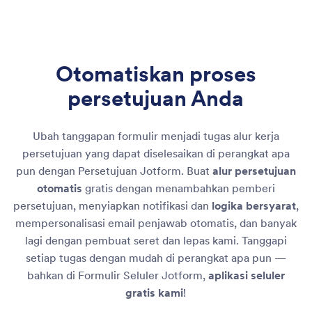
Otomatiskan proses
persetujuan Anda
Ubah tanggapan formulir menjadi tugas alur kerja
persetujuan yang dapat diselesaikan di perangkat apa
pun dengan Persetujuan Jotform. Buat
alur persetujuan
otomatis
gratis dengan menambahkan pemberi
persetujuan, menyiapkan notifikasi dan
logika bersyarat
,
mempersonalisasi email penjawab otomatis, dan banyak
lagi dengan pembuat seret dan lepas kami. Tanggapi
setiap tugas dengan mudah di perangkat apa pun —
bahkan di Formulir Seluler Jotform,
aplikasi seluler
gratis kami
!