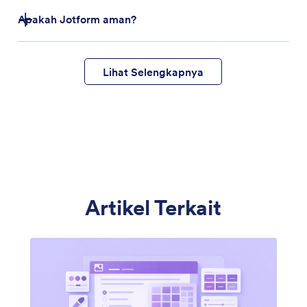
Apakah Jotform aman?
Lihat Selengkapnya
kepatuhan
PCI DSS Level 1
mematuhi GDPR
enkripsi
SSL 256-bit
Artikel Terkait
mengenkripsi formulir Anda