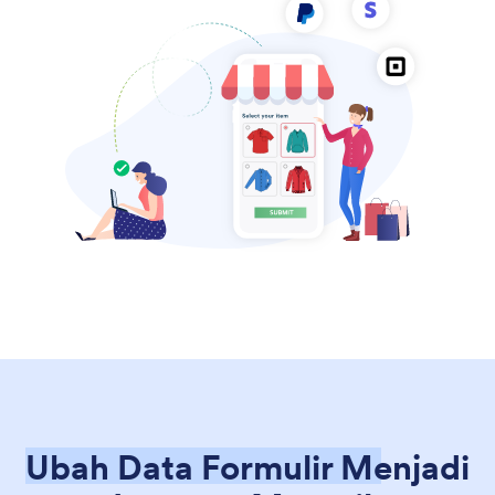
Ubah Data Formulir Menjadi