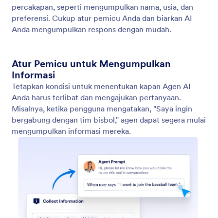
percakapan, seperti mengumpulkan nama, usia, dan
preferensi. Cukup atur pemicu Anda dan biarkan AI
Anda mengumpulkan respons dengan mudah.
Atur Pemicu untuk Mengumpulkan
Informasi
Tetapkan kondisi untuk menentukan kapan Agen AI
Anda harus terlibat dan mengajukan pertanyaan.
Misalnya, ketika pengguna mengatakan, "Saya ingin
bergabung dengan tim bisbol," agen dapat segera mulai
mengumpulkan informasi mereka.