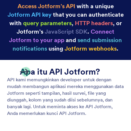
Access Jotform’s API
with a unique
Jotform API key
that you can authenticate
with
query parameters
,
HTTP headers
, or
Jotform’s
JavaScript SDK
.
Connect
Jotform to your app
and
send submission
notifications
using
Jotform webhooks
.
Apa itu API Jotform?
API kami memungkinkan developer untuk dengan
mudah membangun aplikasi mereka menggunakan data
Jotform seperti tampilan, hasil survei, file yang
diunggah, kolom yang sudah diisi sebelumnya, dan
banyak lagi. Untuk meminta akses ke API Jotform,
Anda memerlukan kunci API Jotform.