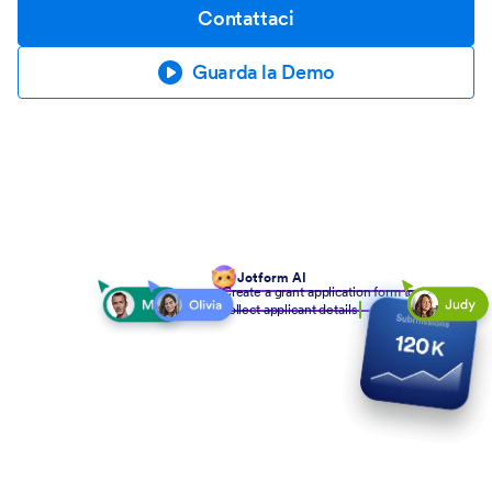
Contattaci
Guarda la Demo
Jotform AI
Create a grant application form to
collect applicant details