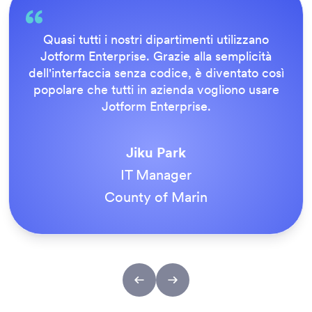
Tutto è estremamente semplice per l'utente
finale e il team di supporto di Jotform è
eccezionale. Una volta pubblicati tutti i nostri
moduli, ci siamo resi conto che fosse il modo
giusto di fare le cose.
Tony Richman
Fissaggi in Acciaio Inossidabile ACS