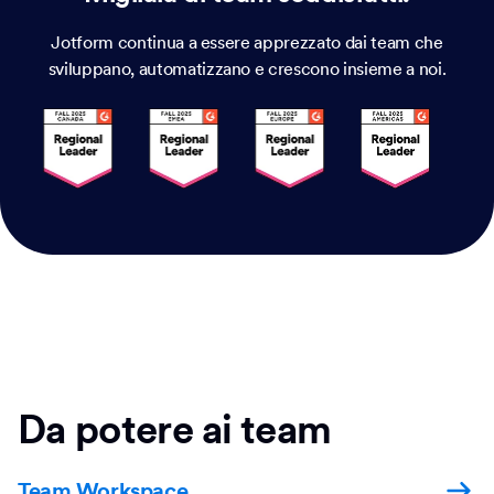
Jotform continua a essere apprezzato dai team che
sviluppano, automatizzano e crescono insieme a noi.
Da potere ai team
Team Workspace