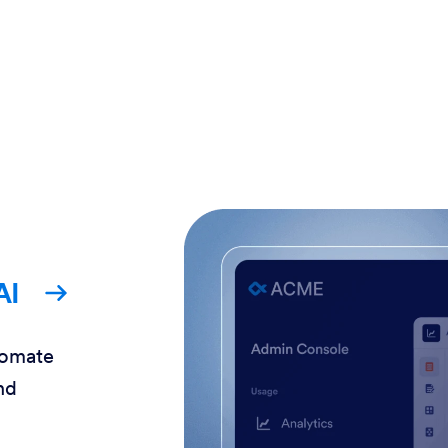
AI
tomate
nd