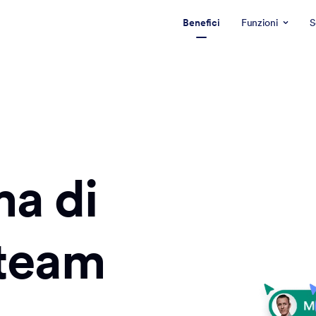
Benefici
Funzioni
S
ma di
 team