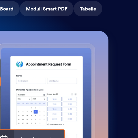
Board
Moduli Smart PDF
Tabelle
Fl
Tras