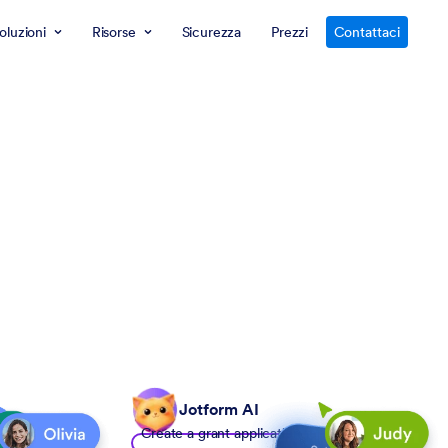
oluzioni
Risorse
Sicurezza
Prezzi
Contattaci
Jotform AI
Create a grant application form to