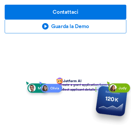
Contattaci
Guarda la Demo
Jotform AI
Create a grant application form to
collect applicant details