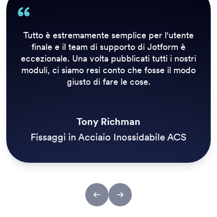
La nostra precedente soluzione non ci
consentiva di inviare un aggiornamento in
tempo reale a tutti coloro che ne avevano
bisogno. Le ispezioni devono essere eseguite
quotidianamente prima di aprire i sentieri,
quindi Jotform Enterprise ha un enorme
impatto sull'esperienza dei nostri clienti.
Simon Morgan
Three Rivers Park District