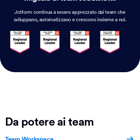
Jotform continua a essere apprezzato dai team che
sviluppano, automatizzano e crescono insieme a noi.
Da potere ai team
Team Workspace