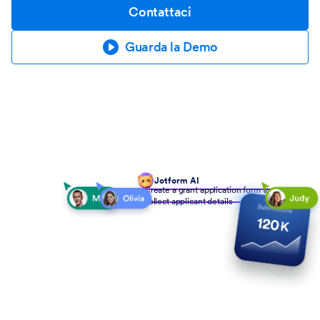
Contattaci
Guarda la Demo
Jotform AI
Create a grant application form to
collect applicant details