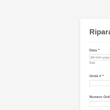
Ripar
Data
*
Data
Unità #
*
Numero Ord