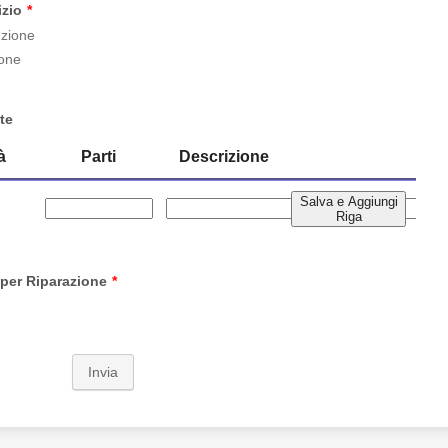
izio
*
zione
ione
ate
 per Riparazione
*
Invia