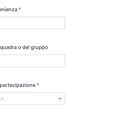
venienza
*
quadra o del gruppo
 partecipazione
*