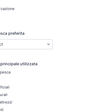
rcazione
sca preferita
principale utilizzata
 pesca
iciali
urali
ttrezzi
ti