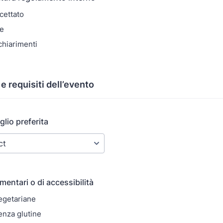
cettato
re
chiarimenti
e requisiti dell’evento
lio preferita
mentari o di accessibilità
egetariane
enza glutine