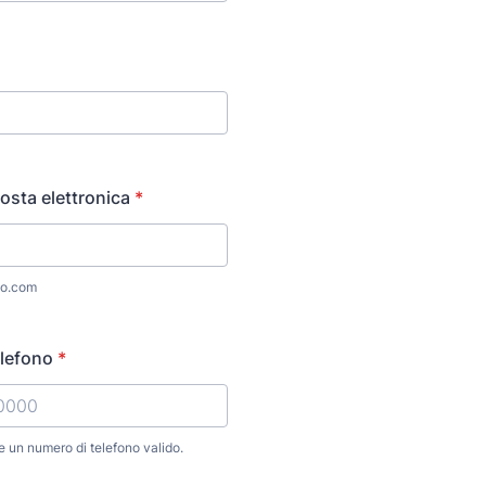
posta elettronica
*
o.com
lefono
*
re un numero di telefono valido.
) 000-0000.