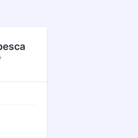
 pesca
e