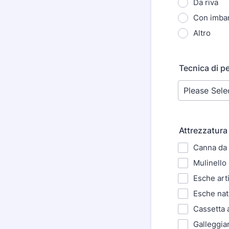
Da riva
Con imba
Altro
Tecnica di pe
Attrezzatura 
Canna da
Mulinello
Esche artif
Esche nat
Cassetta a
Galleggian