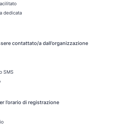
cilitato
a dedicata
ssere contattato/a dall’organizzazione
io SMS
p
r l’orario di registrazione
io