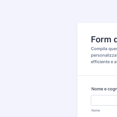
Form d
Compila quest
personalizzat
efficiente e a
Nome e cog
Nome