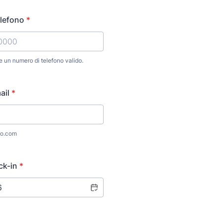
lefono
*
re un numero di telefono valido.
) 000-0000.
ail
*
o.com
ck-in
*