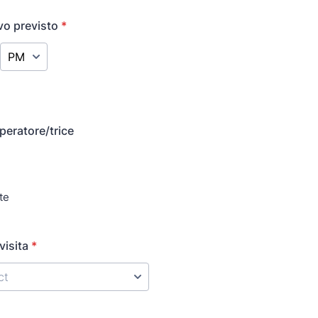
ivo previsto
*
AM/PM Option
peratore/trice
te
visita
*