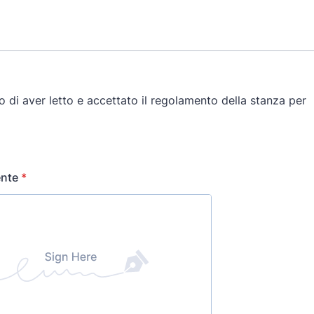
ente
*