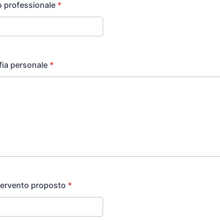
o professionale
*
fia personale
*
ntervento proposto
*